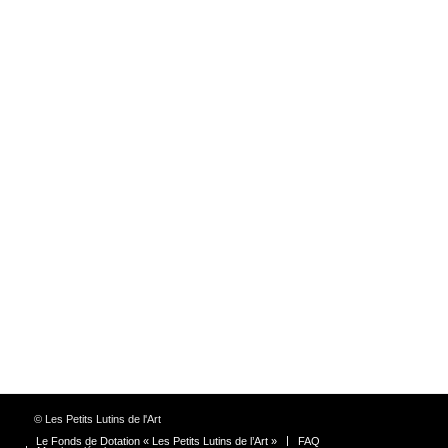
© Les Petits Lutins de l'Art
Le Fonds de Dotation « Les Petits Lutins de l’Art »
FAQ